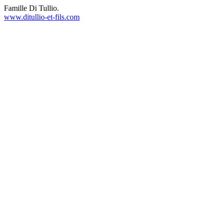
Famille Di Tullio.
www.ditullio-et-fils.com